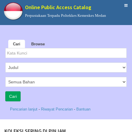
Online Public Access Catalog
Perpustakaan Terpadu Poltekkes Kemenkes Medan
Cari
Browse
Pencarian lanjut
-
Riwayat Pencarian
-
Bantuan
KOLEKSI SERING DI PINJAM