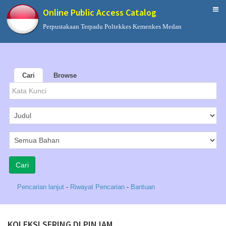
Online Public Access Catalog
Perpustakaan Terpadu Poltekkes Kemenkes Medan
Cari
Browse
Pencarian lanjut
-
Riwayat Pencarian
-
Bantuan
KOLEKSI SERING DI PINJAM