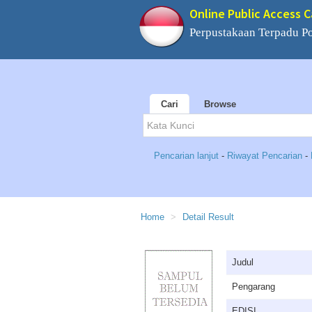
Online Public Access 
Perpustakaan Terpadu 
Cari
Browse
Pencarian lanjut
-
Riwayat Pencarian
-
Home
Detail Result
Judul
Pengarang
EDISI