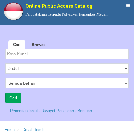
Online Public Access Catalog
Perpustakaan Terpadu Poltekkes Kemenkes Medan
Cari
Browse
Pencarian lanjut
-
Riwayat Pencarian
-
Bantuan
Home
Detail Result