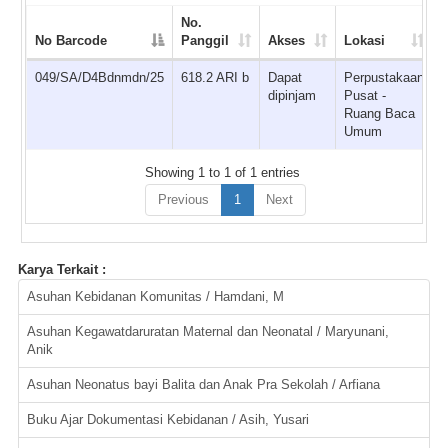
No.
No Barcode
Panggil
Akses
Lokasi
K
049/SA/D4Bdnmdn/25
618.2 ARI b
Dapat
Perpustakaan
T
dipinjam
Pusat -
Ruang Baca
Umum
Showing 1 to 1 of 1 entries
Previous
1
Next
Karya Terkait :
Asuhan Kebidanan Komunitas / Hamdani, M
Asuhan Kegawatdaruratan Maternal dan Neonatal / Maryunani,
Anik
Asuhan Neonatus bayi Balita dan Anak Pra Sekolah / Arfiana
Buku Ajar Dokumentasi Kebidanan / Asih, Yusari